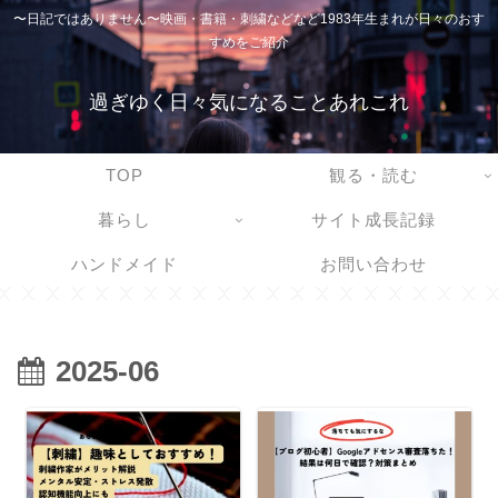
〜日記ではありません〜映画・書籍・刺繍などなど1983年生まれが日々のおす
すめをご紹介
過ぎゆく日々気になることあれこれ
TOP
観る・読む
暮らし
サイト成長記録
ハンドメイド
お問い合わせ
2025-06