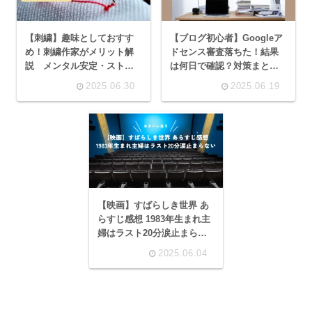
【刺繍】趣味としておすす
【ブログ初心者】Googleア
め！刺繍作家がメリット解
ドセンス審査落ちた！結果
説 メンタル安定・ストレ
は何日で確認？対策まとめ
ス発散・認知機能向上にも
落ちても気にするな
2025.06.30
2025.06.19
【映画】すばらしき世界 あ
らすじ感想 1983年生まれ主
婦はラスト20分涙止まらな
い ネタバレあり
2025.06.04